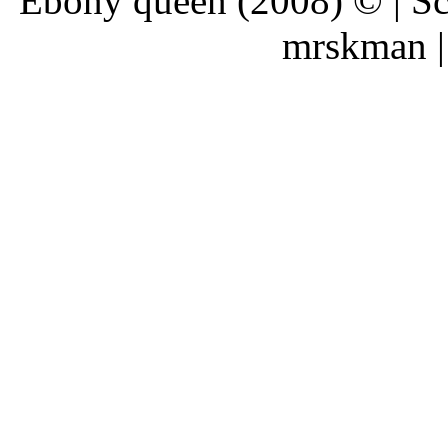
Ebony queen (2008) © | Scr
mrskman |