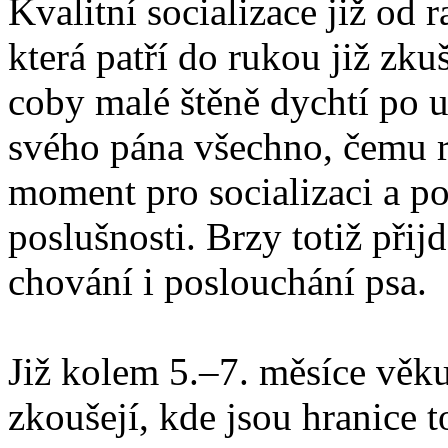
Kvalitní socializace již od
která patří do rukou již zk
coby malé štěně dychtí po uč
svého pána všechno, čemu ro
moment pro socializaci a p
poslušnosti. Brzy totiž přij
chování i poslouchání psa.
Již kolem 5.–7. měsíce věk
zkoušejí, kde jsou hranice 