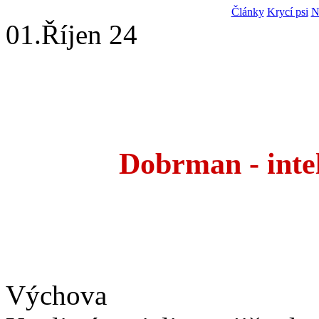
Články
Krycí psi
N
01.
Říjen 24
Dobrman - intel
Výchova