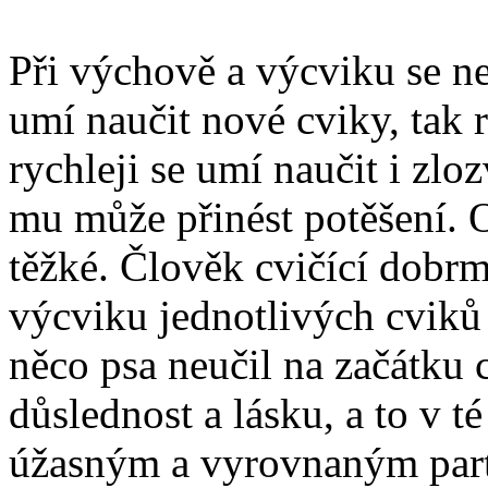
Při výchově a výcviku se ne
umí naučit nové cviky, tak
rychleji se umí naučit i zl
mu může přinést potěšení. 
těžké. Člověk cvičící dobr
výcviku jednotlivých cviků
něco psa neučil na začátku
důslednost a lásku, a to v t
úžasným a vyrovnaným parť