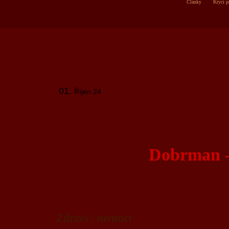
Články
Krycí p
01.
Říjen 24
Dobrman -
Zdraví / nemoci