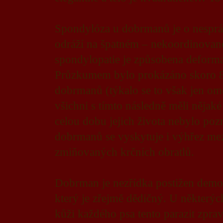
Spondylóza u dobrmanů je o nespráv
odráží na špatném – nekoordinovan
spondylopatie je způsobena deformac
Průzkumem bylo prokázáno skoro 80
dobrmanů (týkalo se to však jen ome
všichni s tímto následně měli nějak
celou dobu jejich života nebylo po
dobrmanů se vyskytuje i výhřez mez
zmiňovaných krčních obratlů.
Dobrman je nezřídka postižen demod
který je zřejmě dědičný. U některých
kůži každého psa tento parazit zpra