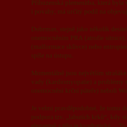
Příbuzenská plemenitba, která byla 
i povahy, má určitý podíl na objev
Dobrman, stejně jako několik desít
onemocněním PRA (atrofie sítnice
(malformace sklivce) nebo entropi
spíše na ústupu.
Momentálně jsou největším strašáke
vady (kardiomyopatie) a problémy s
onemocnění krční páteře) neboli W
Je velmi pravděpodobné, že tomu do
podpora tzv. „labutích krků“, kdy s
elegantně a tělo je kvadratické… To