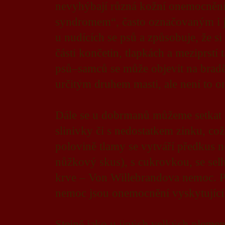
nevyhýbají různá kožní onemocnění. 
syndromem“, často označovaným i j
u nudících se psů a způsobuje, že si
části končetin, tlapkách a meziprstí 
psů–samců se může objevit na bradě 
určitým druhem masti, ale není to 
Dále se u dobrmanů můžeme setkat s
slinivky či s nedostatkem zinku, což
polovině tlamy se vytváří předkus n
nůžkový skus), s cukrovkou, se selh
krve – Von Willebrandova nemoc. P
nemoc jsou onemocnění vyskytující
Stejně jako u jiných velkých plemen,