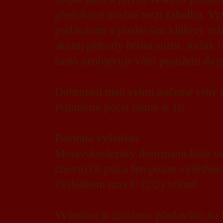
předcházet možné torzi žaludku. Vy
podáváním a především klidový reži
akutní příhody břišní snížit. Avšak i
často neobjevuje větší postižení dysp
Dobrmani mají velmi početné vrhy 
Průměrný počet štěňat je 10.
Povinná vyšetření
Moravskoslezský dobrmann klub uvá
chovných psů a fen pouze vyšetřen
výsledkem max C (2/2) včetně.
Vyšetření je založeno především na