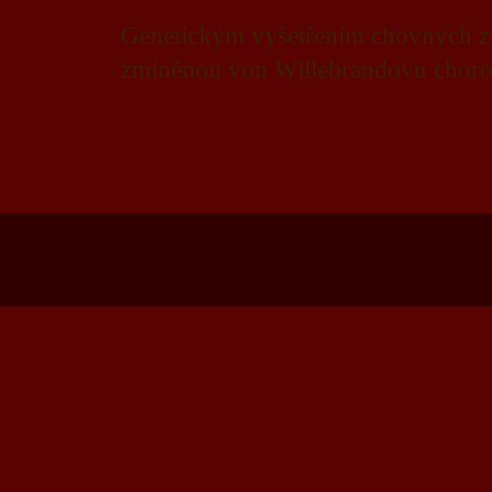
Genetickým vyšetřením chovných zví
zmíněnou von Willebrandovu chorobu